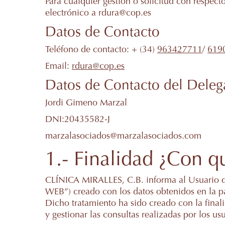
Para cualquier gestión o solicitud con respect
electrónico a rdura@cop.es
Datos de Contacto
Teléfono de contacto: + (34)
963427711
/
619
Email:
rdura@cop.es
Datos de Contacto del Deleg
Jordi Gimeno Marzal
DNI:20435582-J
marzalasociados@marzalasociados.com
1.- Finalidad ¿Con q
CLÍNICA MIRALLES, C.B. informa al Usuario d
WEB”) creado con los datos obtenidos en la p
Dicho tratamiento ha sido creado con la finalid
y gestionar las consultas realizadas por los usu