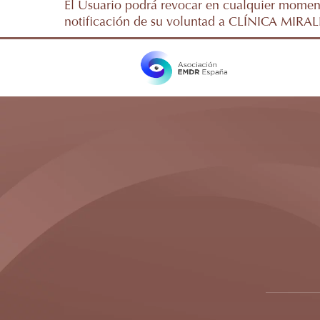
El Usuario podrá revocar en cualquier moment
notificación de su voluntad a CLÍNICA MIRALL