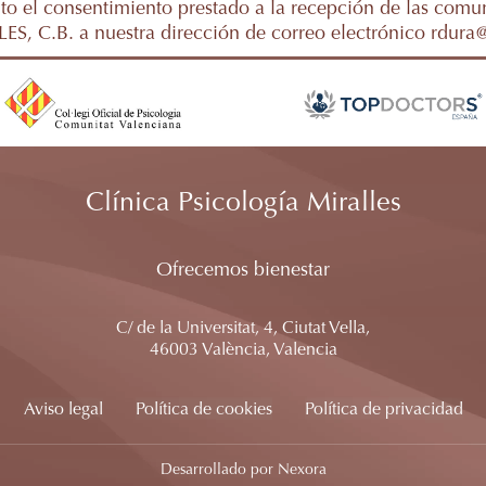
o el consentimiento prestado a la recepción de las comu
ES, C.B. a nuestra dirección de correo electrónico rdura
Clínica Psicología Miralles
Ofrecemos bienestar
C/ de la Universitat, 4, Ciutat Vella,
46003 València, Valencia
Aviso legal
Política de cookies
Política de privacidad
Desarrollado por Nexora