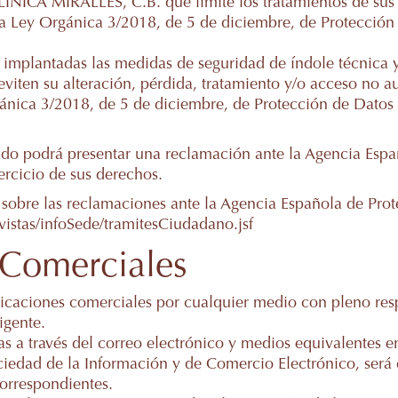
a CLÍNICA MIRALLES, C.B. que limite los tratamientos de su
a Ley Orgánica 3/2018, de 5 de diciembre, de Protección 
implantadas las medidas de seguridad de índole técnica y 
 eviten su alteración, pérdida, tratamiento y/o acceso no 
ánica 3/2018, de 5 de diciembre, de Protección de Datos 
ado podrá presentar una reclamación ante la Agencia Esp
ercicio de sus derechos.
 sobre las reclamaciones ante la Agencia Española de Pro
vistas/infoSede/tramitesCiudadano.jsf
 Comerciales
aciones comerciales por cualquier medio con pleno respe
igente.
s a través del correo electrónico y medios equivalentes e
Sociedad de la Información y de Comercio Electrónico, ser
orrespondientes.