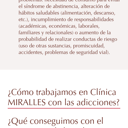
el síndrome de abstinencia, alteración de
hábitos saludables (alimentación, descanso,
etc.), incumplimiento de responsabilidades
(académicas, económicas, laborales,
familiares y relacionales) o aumento de la
probabilidad de realizar conductas de riesgo
(uso de otras sustancias, promiscuidad,
accidentes, problemas de seguridad vial).
¿Cómo trabajamos en Clínica
MIRALLES con las adicciones?
¿Qué conseguimos con el
La intervención en adicciones tiene como
objetivo principal el ayudar a las personas a