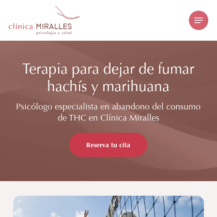
Skip
Menu
to
main
content
Terapia para dejar de fumar
hachís y marihuana
Psicólogo especialista en abandono del consumo
de THC en Clínica Miralles
Reserva tu cita