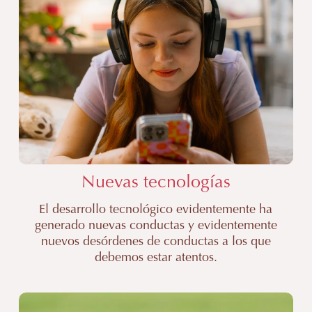
sociales
y/o
videojuegos
Valencia
|
Clínica
Miralles
Nuevas tecnologías
El desarrollo tecnológico evidentemente ha
generado nuevas conductas y evidentemente
nuevos desórdenes de conductas a los que
debemos estar atentos.
Tratamiento