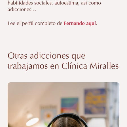
habilidades sociales, autoestima, así como
Aprenderemos a solucionar los problemas sin
adicciones…
filtros, y verás
cómo eres capaz
de gestionarlos
de manera satisfactoria.
Lee el perfil completo de
Fernando aquí
.
Elaboraremos estrategias para prevenir
recaídas mejorando tu asertividad y tus
habilidades sociales.
Otras adicciones que
trabajamos en Clínica Miralles
Psicólogo
adicción
al
móvil,
redes