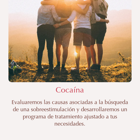
cocaína
Valencia
|
Clínica
Miralles
Cocaína
Evaluaremos las causas asociadas a la búsqueda
de una sobreestimulación y desarrollaremos un
programa de tratamiento ajustado a tus
necesidades.