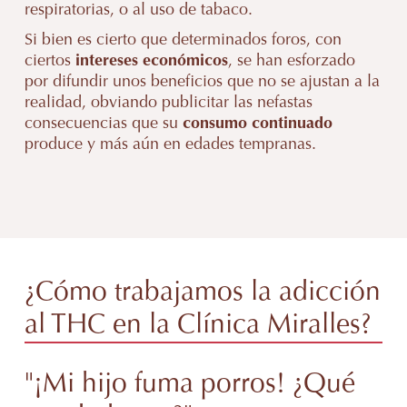
respiratorias, o al uso de tabaco.
Si bien es cierto que determinados foros, con
ciertos
intereses económicos
, se han esforzado
por difundir unos beneficios que no se ajustan a la
realidad, obviando publicitar las nefastas
consecuencias que su
consumo continuado
produce y más aún en edades tempranas.
¿Cómo trabajamos la adicción
al THC en la Clínica Miralles?
"¡Mi hijo fuma porros! ¿Qué
En Clínica Miralles te ayudaremos a ser
consciente de las dificultades que interpone en