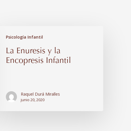
a
Psicología Infantil
nuresis
La Enuresis y la
Encopresis Infantil
a
ncopresis
nfantil
Raquel Durá Miralles
junio 20, 2020