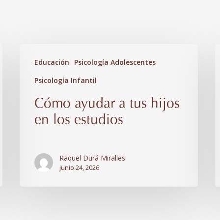
Cómo
L
Educación
Psicología Adolescentes
ayudar
E
Psicología Infantil
a
y
tus
l
Cómo ayudar a tus hijos
hijos
E
en los estudios
en
I
los
Raquel Durá Miralles
estudios
junio 24, 2026