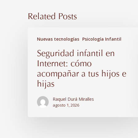
Related Posts
Seguridad
Nuevas tecnologías
Psicología Infantil
infantil
Seguridad infantil en
en
Internet: cómo
Internet:
cómo
acompañar a tus hijos e
acompañar
hijas
a
Raquel Durá Miralles
tus
agosto 1, 2026
hijos
e
hijas