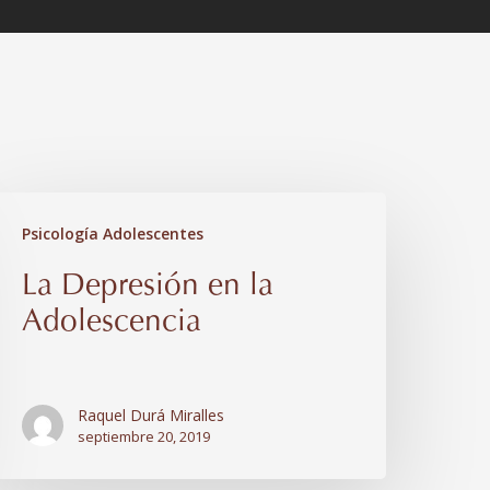
a
Psicología Adolescentes
epresión
La Depresión en la
n
Adolescencia
a
dolescencia
Raquel Durá Miralles
septiembre 20, 2019