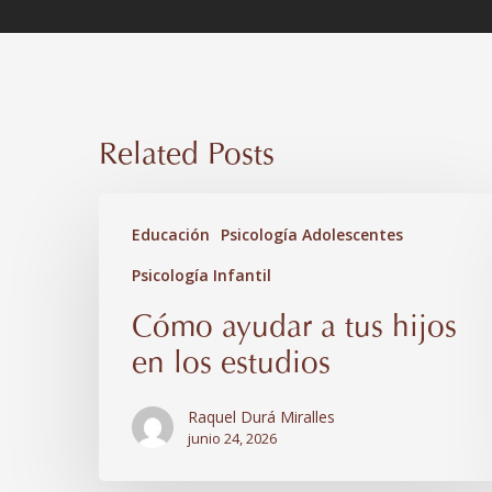
Related Posts
Cómo
Educación
Psicología Adolescentes
ayudar
Psicología Infantil
a
tus
Cómo ayudar a tus hijos
hijos
en los estudios
en
Raquel Durá Miralles
los
junio 24, 2026
estudios