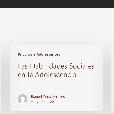
Las
L
Psicología Adolescentes
Habilidades
D
Las Habilidades Sociales
Sociales
e
en la Adolescencia
en
l
la
A
Adolescencia
Raquel Durá Miralles
marzo 20, 2020